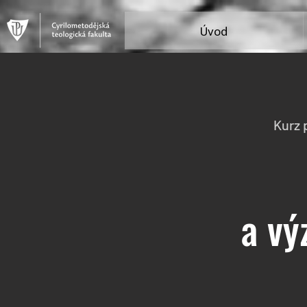
Úvod
Kurz 
a vý