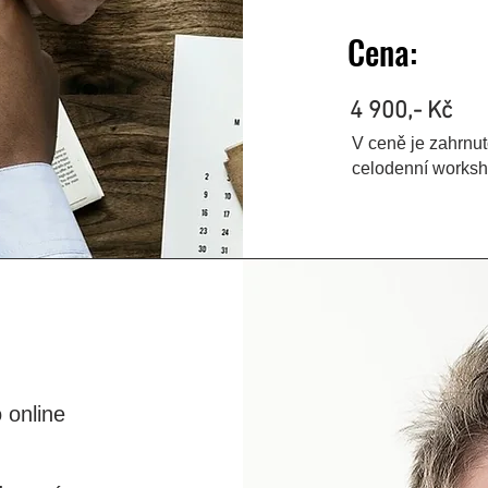
Cena:
4 900,- Kč
V ceně je zahrnut
celodenní worksh
 online