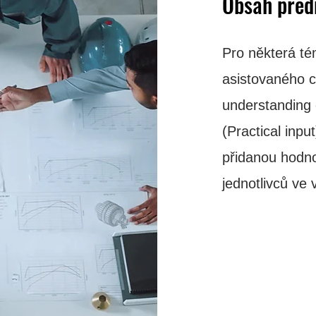
Obsah před
Pro některá té
asistovaného c
understanding o
(Practical inpu
přidanou hodno
jednotlivců ve 