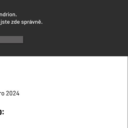
ndrion.
 jste zde správně.
aro 2024
o: