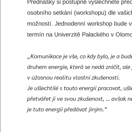
Přednášky si postupně vyslechnete pře
osobního setk
ání (workshopu) dle vaši
možností. Jednodenní workshop bude v
termín na Univerzitě Palackého v Olom
„Komunikace je vše, co kdy bylo, je a bude
druhem energie, která se nedá zničit, ale
v úžasnou realitu vlastní zkušenosti.
Je ušlechtilé s touto energií pracovat, ušle
přetvářet ji ve svou zkušenost, … avšak ne
je tuto energii předávat jiným.“