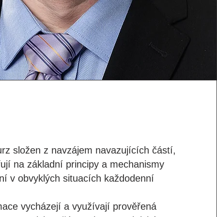
urz složen z navzájem navazujících částí,
ují na základní principy a mechanismy
ní v obvyklých situacích každodenní
ace vycházejí a využívají prověřená