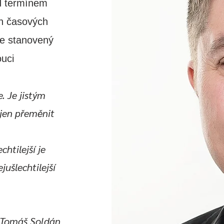
d termínem
ch časových
e stanovený
ouci
. Je jistým
 jen přeměnit
chtilejší je
jušlechtilejší
Tomáš Soldán