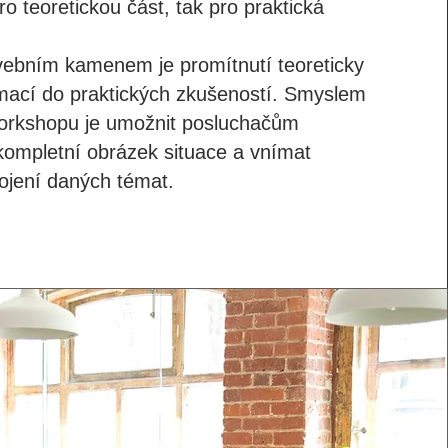
pro teoretickou část, tak pro praktická
vebním kamenem je promítnutí teoreticky
mací do praktických zkušeností. Smyslem
orkshopu je umožnit posluchačům
kompletní obrázek situace a vnímat
ojení daných témat.