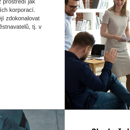
 prostředí jak
ích korporací.
ějí zdokonalovat
stnavatelů, tj. v