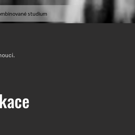
mbinované studium
mouci.
ikace