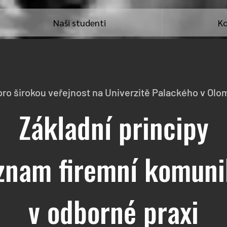
Naši studenti
Ko
pro širokou veřejnost na Univerzitě Palackého v Olo
Základní principy
znam firemní komun
v odborné praxi